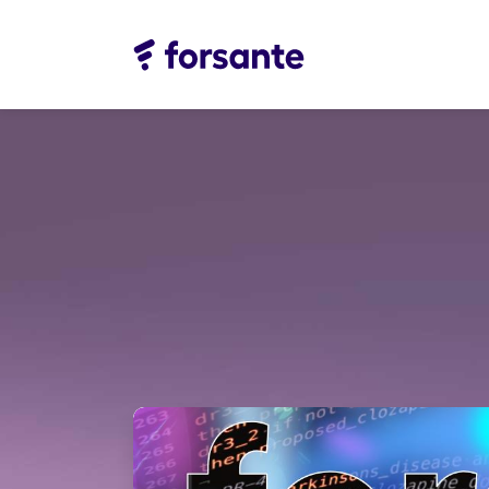
Etusivu
Ratkaisut
Meistä
Asiakk