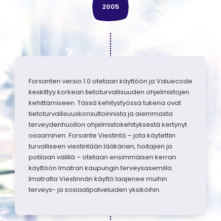
2005
Forsanten versio 1.0 otetaan käyttöön ja Valuecode
keskittyy korkean tietoturvallisuuden ohjelmistojen
kehittämiseen. Tässä kehitystyössä tukena ovat
tietoturvallisuuskonsultoinnista ja aiemmasta
terveydenhuollon ohjelmistokehityksestä kertynyt
osaaminen. Forsante Viestintä – jota käytettiin
turvalliseen viestintään lääkärien, hoitajien ja
potilaan välillä – otetaan ensimmäisen kerran
käyttöön Imatran kaupungin terveysasemilla.
Imatralta Viestinnän käyttö laajenee muihin
terveys- ja sosiaalipalveluiden yksiköihin.