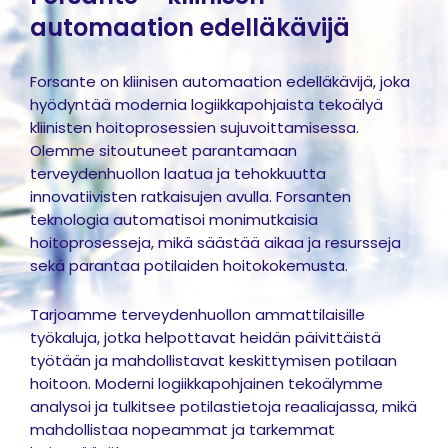
automaation edelläkävijä
Forsante on kliinisen automaation edelläkävijä, joka
hyödyntää modernia logiikkapohjaista tekoälyä
kliinisten hoitoprosessien sujuvoittamisessa.
Olemme sitoutuneet parantamaan
terveydenhuollon laatua ja tehokkuutta
innovatiivisten ratkaisujen avulla. Forsanten
teknologia automatisoi monimutkaisia
hoitoprosesseja, mikä säästää aikaa ja resursseja
sekä parantaa potilaiden hoitokokemusta.
Tarjoamme terveydenhuollon ammattilaisille
työkaluja, jotka helpottavat heidän päivittäistä
työtään ja mahdollistavat keskittymisen potilaan
hoitoon. Moderni logiikkapohjainen tekoälymme
analysoi ja tulkitsee potilastietoja reaaliajassa, mikä
mahdollistaa nopeammat ja tarkemmat