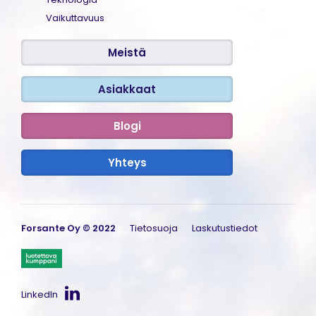
Vaikuttavuus
Meistä
Asiakkaat
Blogi
Yhteys
Kirjaudu
Forsante Oy © 2022
Tietosuoja
Laskutustiedot
Ammattikäyttäjän sisäänkirjautuminen
Asiakkaan sisäänkirjautuminen
LinkedIn