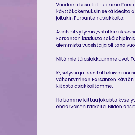
Vuoden alussa toteutimme Forsan
käyttökokemuksiin sekä ideoita 
joitakin Forsanten asiakkaita.
Asiakastyytyväisyystutkimuksessa
Forsanten laadusta sekä ohjelmis
aiemmista vuosista ja oli tänä vu
Mitä mieltä asiakkaamme ovat Fo
Kyselyssä ja haastatteluissa nous
vähentyminen Forsanten käytön m
kiitosta asiakkailtamme.
Haluamme kiittää jokaista kyselyy
ensiarvoisen tärkeitä. Niiden an