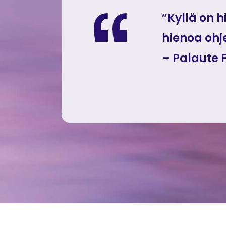
”Kyllä on 
hienoa ohj
– Palaute 