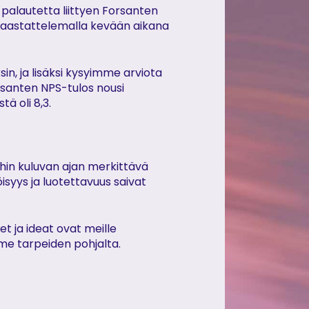
alautetta liittyen Forsanten
haastattelemalla kevään aikana
n, ja lisäksi kysyimme arviota
rsanten NPS-tulos nousi
ä oli 8,3.
ihin kuluvan ajan merkittävä
yys ja luotettavuus saivat
t ja ideat ovat meille
me tarpeiden pohjalta.