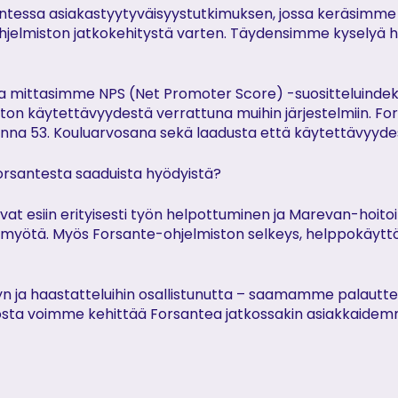
tessa asiakastyytyväisyystutkimuksen, jossa keräsimme p
ohjelmiston jatkokehitystä varten. Täydensimme kyselyä 
 mittasimme NPS (Net Promoter Score) -suositteluindeksi
ton käytettävyydestä verrattuna muihin järjestelmiin. Fo
onna 53. Kouluarvosana sekä laadusta että käytettävyydest
rsantesta saaduista hyödyistä?
ivat esiin erityisesti työn helpottuminen ja Marevan-hoito
yötä. Myös Forsante-ohjelmiston selkeys, helppokäyttöis
n ja haastatteluihin osallistunutta – saamamme palauttee
siosta voimme kehittää Forsantea jatkossakin asiakkaidem