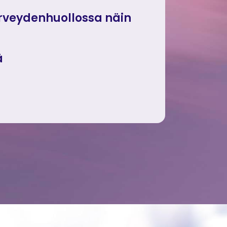
erveydenhuollossa näin
ä