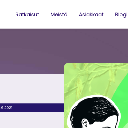
aat
Blogi
Yhteys
Ratkaisut
Meistä
Asiakkaat
Blogi
4.6.2021