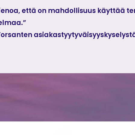
hienoa, että on mahdollisuus käyttää t
elmaa.”
Forsanten asiakastyytyväisyyskyselyst