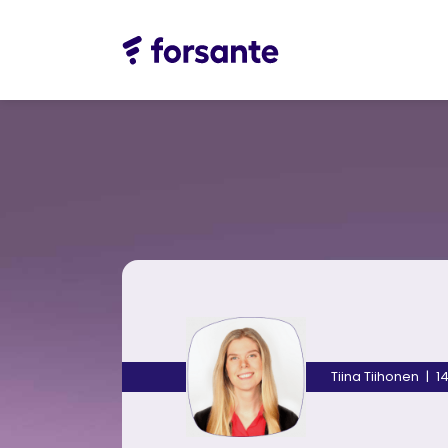
Etusivu
Ratkaisut
Meistä
Asiakk
Tiina Tiihonen
1