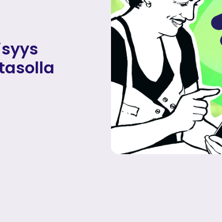
isyys
 tasolla