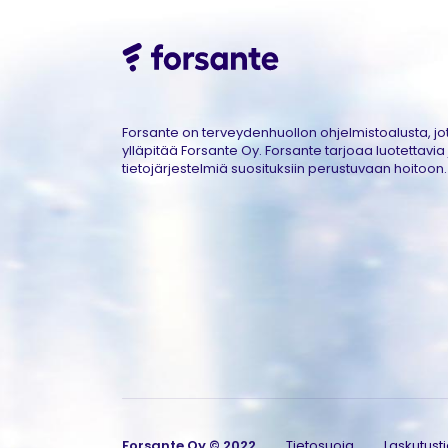
Forsante on terveydenhuollon ohjelmistoalusta, jot
ylläpitää Forsante Oy. Forsante tarjoaa luotettavia 
tietojärjestelmiä suosituksiin perustuvaan hoitoon.
Forsante Oy © 2022
Tietosuoja
Laskutust