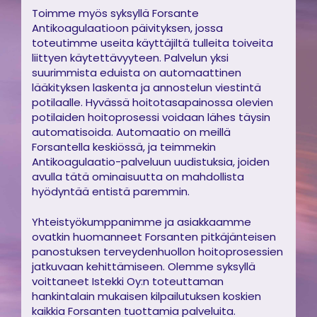
Toimme myös syksyllä Forsante
Antikoagulaatioon päivityksen, jossa
toteutimme useita käyttäjiltä tulleita toiveita
liittyen käytettävyyteen. Palvelun yksi
suurimmista eduista on automaattinen
lääkityksen laskenta ja annostelun viestintä
potilaalle. Hyvässä hoitotasapainossa olevien
potilaiden hoitoprosessi voidaan lähes täysin
automatisoida. Automaatio on meillä
Forsantella keskiössä, ja teimmekin
Antikoagulaatio-palveluun uudistuksia, joiden
avulla tätä ominaisuutta on mahdollista
hyödyntää entistä paremmin.
Yhteistyökumppanimme ja asiakkaamme
ovatkin huomanneet Forsanten pitkäjänteisen
panostuksen terveydenhuollon hoitoprosessien
jatkuvaan kehittämiseen. Olemme syksyllä
voittaneet Istekki Oy:n toteuttaman
hankintalain mukaisen kilpailutuksen koskien
kaikkia Forsanten tuottamia palveluita.