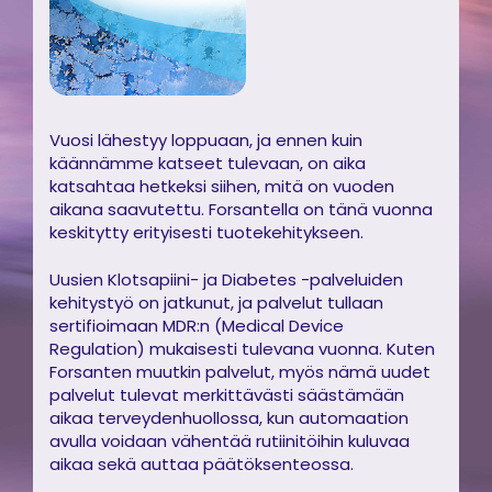
Vuosi lähestyy loppuaan, ja ennen kuin
käännämme katseet tulevaan, on aika
katsahtaa hetkeksi siihen, mitä on vuoden
aikana saavutettu. Forsantella on tänä vuonna
keskitytty erityisesti tuotekehitykseen.
Uusien Klotsapiini- ja Diabetes -palveluiden
kehitystyö on jatkunut, ja palvelut tullaan
sertifioimaan MDR:n (Medical Device
Regulation) mukaisesti tulevana vuonna. Kuten
Forsanten muutkin palvelut, myös nämä uudet
palvelut tulevat merkittävästi säästämään
aikaa terveydenhuollossa, kun automaation
avulla voidaan vähentää rutiinitöihin kuluvaa
aikaa sekä auttaa päätöksenteossa.