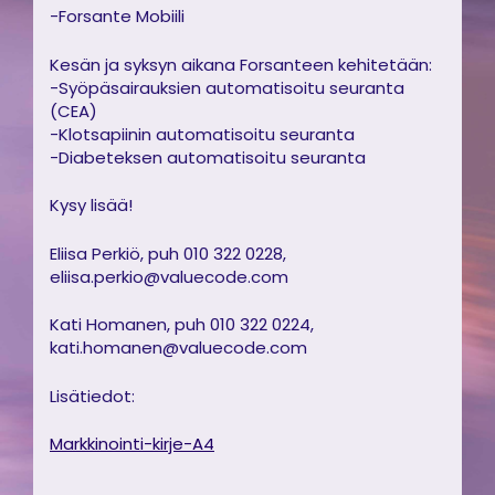
-Forsante Mobiili
Kesän ja syksyn aikana Forsanteen kehitetään:
-Syöpäsairauksien automatisoitu seuranta
(CEA)
-Klotsapiinin automatisoitu seuranta
-Diabeteksen automatisoitu seuranta
Kysy lisää!
Eliisa Perkiö, puh 010 322 0228,
eliisa.perkio@valuecode.com
Kati Homanen, puh 010 322 0224,
kati.homanen@valuecode.com
Lisätiedot:
Markkinointi-kirje-A4