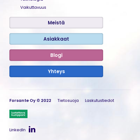
Vaikuttavuus
Meistä
Asiakkaat
Blogi
Yhteys
Kirjaudu
Forsante Oy © 2022
Tietosuoja
Laskutustiedot
Ammattikäyttäjän sisäänkirjautuminen
Asiakkaan sisäänkirjautuminen
LinkedIn