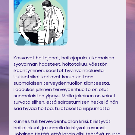
Kasvavat hoitojonot, hoitajapula, ulkomaisen
työvoiman haasteet, hoitotakuu, väestön
ikääntyminen, säästöt hyvinvointialueilla…
Uutisotsikot kertovat karua kieltään
suomalaisen terveydenhuollon tilanteesta.
Laadukas julkinen terveydenhuolto on ollut
suomalaisten ylpeys. Meillä jokainen on voinut
turvata siihen, että sairastumisen hetkellä hän
saa hyvää hoitoa, tulotasosta riippumatta.
Kunnes tuli terveydenhuollon kriisi. Kiristyvät
hoitotakuut, ja samalla kiristyvät resurssit.
Jokainen tietää, että jotain olisi tehtävä, mutta