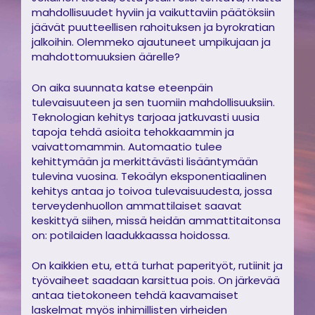
mahdollisuudet hyviin ja vaikuttaviin päätöksiin
jäävät puutteellisen rahoituksen ja byrokratian
jalkoihin. Olemmeko ajautuneet umpikujaan ja
mahdottomuuksien äärelle?
On aika suunnata katse eteenpäin
tulevaisuuteen ja sen tuomiin mahdollisuuksiin.
Teknologian kehitys tarjoaa jatkuvasti uusia
tapoja tehdä asioita tehokkaammin ja
vaivattomammin. Automaatio tulee
kehittymään ja merkittävästi lisääntymään
tulevina vuosina. Tekoälyn eksponentiaalinen
kehitys antaa jo toivoa tulevaisuudesta, jossa
terveydenhuollon ammattilaiset saavat
keskittyä siihen, missä heidän ammattitaitonsa
on: potilaiden laadukkaassa hoidossa.
On kaikkien etu, että turhat paperityöt, rutiinit ja
työvaiheet saadaan karsittua pois. On järkevää
antaa tietokoneen tehdä kaavamaiset
laskelmat myös inhimillisten virheiden