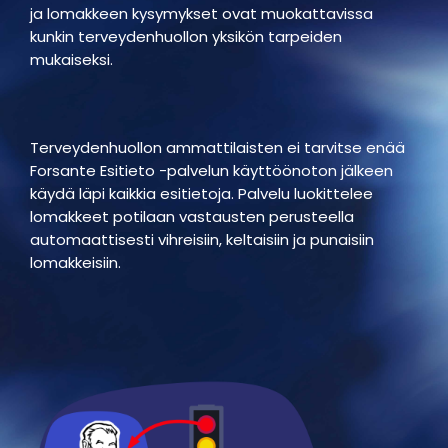
ja lomakkeen kysymykset ovat muokattavissa
kunkin terveydenhuollon yksikön tarpeiden
mukaiseksi.
Terveydenhuollon ammattilaisten ei tarvitse enää
Forsante Esitieto -palvelun käyttöönoton jälkeen
käydä läpi kaikkia esitietoja. Palvelu luokittelee
lomakkeet potilaan vastausten perusteella
automaattisesti vihreisiin, keltaisiin ja punaisiin
lomakkeisiin.