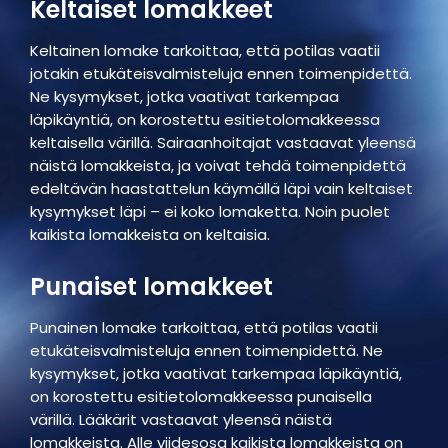
Keltaiset lomakkeet
Keltainen lomake tarkoittaa, että potilas vaatii
jotakin etukäteisvalmisteluja ennen toimenpidettä.
Ne kysymykset, jotka vaativat tarkempaa
läpikäyntiä, on korostettu esitietolomakkeessa
keltaisella värillä. Sairaanhoitajat vastaavat yleensä
näistä lomakkeista, ja voivat tehdä toimenpidettä
edeltävän haastattelun käymällä läpi vain keltaiset
kysymykset läpi – ei koko lomaketta. Noin puolet
kaikista lomakkeista on keltaisia.
Punaiset lomakkeet
Punainen lomake tarkoittaa, että potilas vaatii
etukäteisvalmisteluja ennen toimenpidettä. Ne
kysymykset, jotka vaativat tarkempaa läpikäyntiä,
on korostettu esitietolomakkeessa punaisella
värillä. Lääkärit vastaavat yleensä näistä
lomakkeista. Alle viidesosa kaikista lomakkeista on