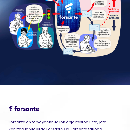
Forsante on terveydenhuollon ohjelmistoalusta, jota
kehittää ja ylläpitää Forsante Oy. Forsante tarjoaa