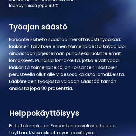
läpikäynnissä jopa 80 %.
Työajan säästö
Forsante Esitieto säästää merkittävästi työaikaa:
lääkärien tarvitsee ennen toimenpidettä käydä läpi
ainoastaan järjestelmän punaiseksi luokittelemat
lomakkeet. Punaisia lomakkeita, jotka eivät vaadi
lääkäriltä toimenpiteitä, on Forsanten Tilastojen
perusteella ollut alle viidesosa kaikista lomakkeista.
Lääkäreiden työajasta voidaan säästää tämän
ansiosta jopa 80 prosenttia.
Helppokäyttöisyys
Esitietolomake on Forsanten palvelussa helppo
täyttää. Kysymykset myös päivittyvät